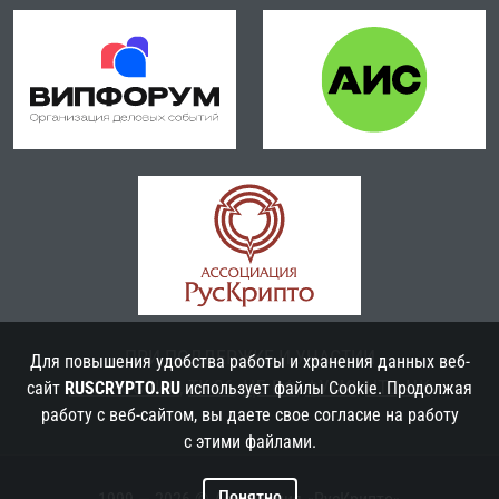
ПРИ ПОДДЕРЖКЕ И УЧАСТИИ
Для повышения удобства работы и хранения данных веб-
ФСБ РОССИИ
,
ТК 26
,
ЦБ РФ
,
ФУМО
,
НТЦ ЦК
сайт
RUSCRYPTO.RU
использует файлы Cookie. Продолжая
работу с веб-сайтом, вы даете свое согласие на работу
с этими файлами.
Понятно