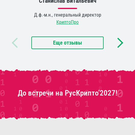
Станислав Витальевич
Д.ф.-м.н., генеральный директор
КриптоПро
Еще отзывы
До встречи на РусКрипто’2027!